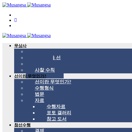
무상사
무상사 소개
국제 관음 선
스승
사찰 수칙
선이란 무엇인가?
선이란 무엇인가?
수행형식
법문
자료
수행자료
포토 갤러리
참고 도서
참선수행
결제