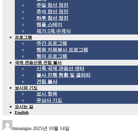
주말 참선 정진
추석 참선 정진
하루 참선 정진
템플 스테이
재가 5계 수계식
프로그램
주간 프로그램
행원 자원봉사 프로그램
행자 프로그램
국제 관음선원 건립 불사
신축 국제 관음선 센터
불사 진행 현황 및 갤러리
건립 불사
보시와 기도
보시 항목
무상사 기도
오시는 길
English
musangsa
2025년 10월 14일