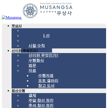
무상사
무상사 소개
국제 관음 선
스승
사찰 수칙
선이란 무엇인가?
선이란 무엇인가?
수행형식
법문
자료
수행자료
포토 갤러리
참고 도서
참선수행
결제
주말 참선 정진
추석 참선 정진