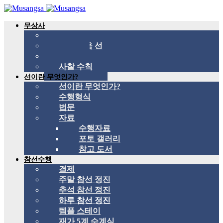
무상사
무상사 소개
국제 관음 선
스승
사찰 수칙
선이란 무엇인가?
선이란 무엇인가?
수행형식
법문
자료
수행자료
포토 갤러리
참고 도서
참선수행
결제
주말 참선 정진
추석 참선 정진
하루 참선 정진
템플 스테이
재가 5계 수계식