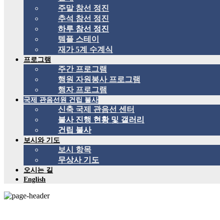
주말 참선 정진
추석 참선 정진
하루 참선 정진
템플 스테이
재가 5계 수계식
프로그램
주간 프로그램
행원 자원봉사 프로그램
행자 프로그램
국제 관음선원 건립 불사
신축 국제 관음선 센터
불사 진행 현황 및 갤러리
건립 불사
보시와 기도
보시 항목
무상사 기도
오시는 길
English