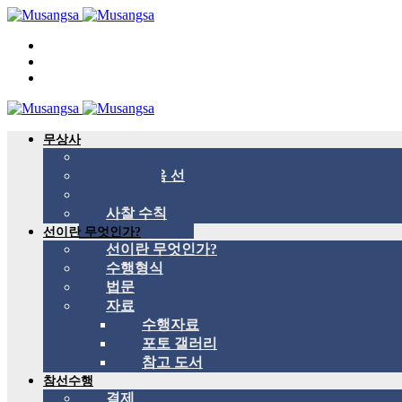
무상사
무상사 소개
국제 관음 선
스승
사찰 수칙
선이란 무엇인가?
선이란 무엇인가?
수행형식
법문
자료
수행자료
포토 갤러리
참고 도서
참선수행
결제