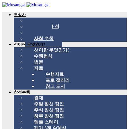
무상사
무상사 소개
국제 관음 선
스승
사찰 수칙
선이란 무엇인가?
선이란 무엇인가?
수행형식
법문
자료
수행자료
포토 갤러리
참고 도서
참선수행
결제
주말 참선 정진
추석 참선 정진
하루 참선 정진
템플 스테이
재가 5계 수계식