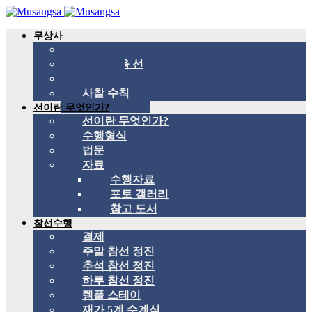
무상사
무상사 소개
국제 관음 선
스승
사찰 수칙
선이란 무엇인가?
선이란 무엇인가?
수행형식
법문
자료
수행자료
포토 갤러리
참고 도서
참선수행
결제
주말 참선 정진
추석 참선 정진
하루 참선 정진
템플 스테이
재가 5계 수계식