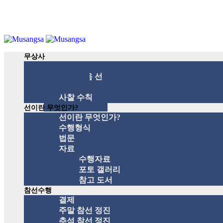
무상사
무상사 소개
국제 관음 선
스승
사찰 수칙
선이란 무엇인가?
선이란 무엇인가?
수행형식
법문
자료
수행자료
포토 갤러리
참고 도서
참선수행
결제
주말 참선 정진
추석 참선 정진