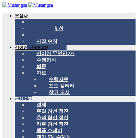
무상사
무상사 소개
국제 관음 선
스승
사찰 수칙
선이란 무엇인가?
선이란 무엇인가?
수행형식
법문
자료
수행자료
포토 갤러리
참고 도서
참선수행
결제
주말 참선 정진
추석 참선 정진
하루 참선 정진
템플 스테이
재가 5계 수계식