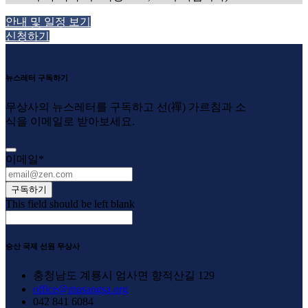
안내 및 일정 보기
신청하기
뉴스레터 구독하기
무상사의 뉴스레터를 구독하고 선(禪) 가르침과 소
식을 이메일로 받아보세요.
이메일
*
구독하기
This field should be left blank
숭산 국제 선원 무상사
충청남도 계룡시 엄사면 향적산길 129
office@musangsa.org
042 841 6084