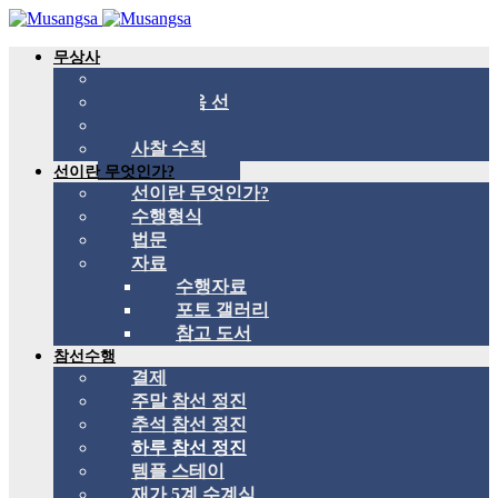
무상사
무상사 소개
국제 관음 선
스승
사찰 수칙
선이란 무엇인가?
선이란 무엇인가?
수행형식
법문
자료
수행자료
포토 갤러리
참고 도서
참선수행
결제
주말 참선 정진
추석 참선 정진
하루 참선 정진
템플 스테이
재가 5계 수계식