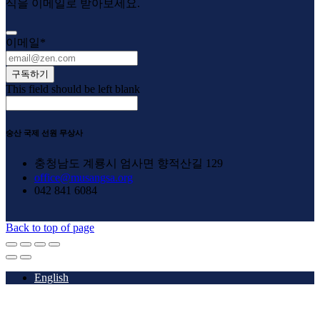
식을 이메일로 받아보세요.
이메일
*
구독하기
This field should be left blank
숭산 국제 선원 무상사
충청남도 계룡시 엄사면 향적산길 129
office@musangsa.org
042 841 6084
Back to top of page
English