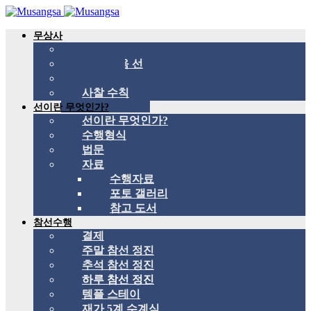
무상사
무상사 소개
국제 관음 선
스승
사찰 수칙
선이란 무엇인가?
선이란 무엇인가?
수행형식
법문
자료
수행자료
포토 갤러리
참고 도서
참선수행
결제
주말 참선 정진
추석 참선 정진
하루 참선 정진
템플 스테이
재가 5계 수계식