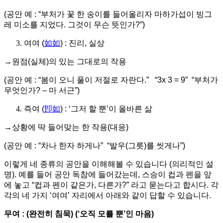
(공안 예 : “부처가 꽃 한 송이를 들어올리자 마하가섭이 빙그
레 미소를 지었다. 그것이 무슨 뜻인가?”)
여여 (
如如
) : 진리, 실상
→원점(실체)의 있는 그대로의 작용
(공안 예 : “봄이 오니 풀이 저절로 자란다.” “3x 3 = 9” “부처가
무엇인가? – 마 서근”)
즉여 (
卽如
) : ‘그저 할 뿐’이 올바른 삶
→상황에 딱 들어맞는 한 작용(대응)
(공안 예 : “차나 한자 하게나” “발우(그릇)를 씻게나”)
이렇게 네 종류의 공안을 이해해볼 수 있습니다 (의리적인 설
명). 예를 들어 공안 독참에 들어갔는데, 스승이 컵과 펜을 앞
에 놓고 “컵과 펜이 같은가, 다른가?” 라고 묻는다고 합시다. 각
각의 네 가지 ‘여여’ 자리에서 아래와 같이 답할 수 있습니다.
무여 : (완전히 침묵) (‘오직 모를 뿐’인 마음)