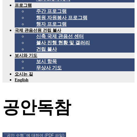
프로그램
주간 프로그램
행원 자원봉사 프로그램
행자 프로그램
국제 관음선원 건립 불사
신축 국제 관음선 센터
불사 진행 현황 및 갤러리
건립 불사
보시와 기도
보시 항목
무상사 기도
오시는 길
English
공안독참
``공안 수행``에 대하여 (PDF 파일)