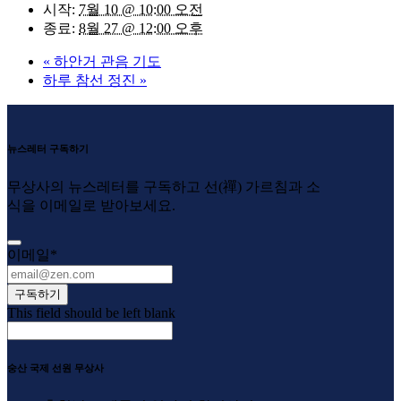
시작:
7월 10 @ 10:00 오전
종료:
8월 27 @ 12:00 오후
«
하안거 관음 기도
하루 참선 정진
»
뉴스레터 구독하기
무상사의 뉴스레터를 구독하고 선(禪) 가르침과 소
식을 이메일로 받아보세요.
이메일
*
구독하기
This field should be left blank
숭산 국제 선원 무상사