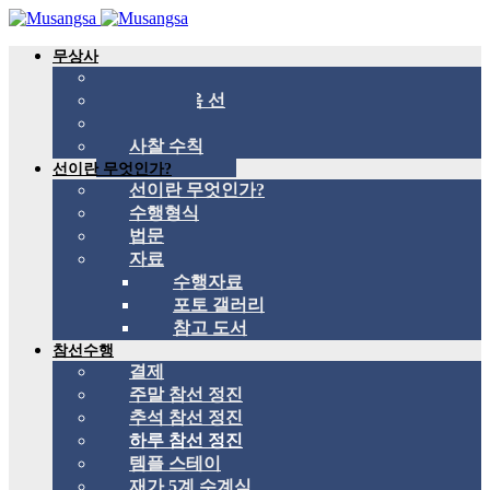
무상사
무상사 소개
국제 관음 선
스승
사찰 수칙
선이란 무엇인가?
선이란 무엇인가?
수행형식
법문
자료
수행자료
포토 갤러리
참고 도서
참선수행
결제
주말 참선 정진
추석 참선 정진
하루 참선 정진
템플 스테이
재가 5계 수계식