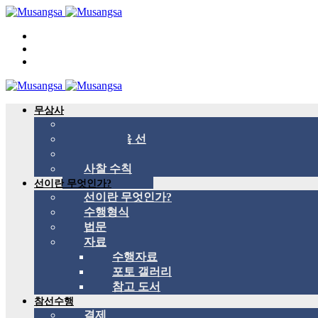
무상사
무상사 소개
국제 관음 선
스승
사찰 수칙
선이란 무엇인가?
선이란 무엇인가?
수행형식
법문
자료
수행자료
포토 갤러리
참고 도서
참선수행
결제