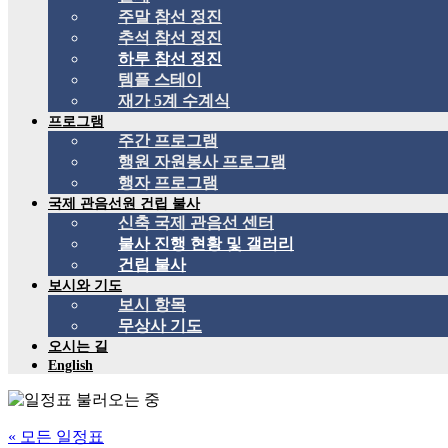
주말 참선 정진
추석 참선 정진
하루 참선 정진
템플 스테이
재가 5계 수계식
프로그램
주간 프로그램
행원 자원봉사 프로그램
행자 프로그램
국제 관음선원 건립 불사
신축 국제 관음선 센터
불사 진행 현황 및 갤러리
건립 불사
보시와 기도
보시 항목
무상사 기도
오시는 길
English
« 모든 일정표