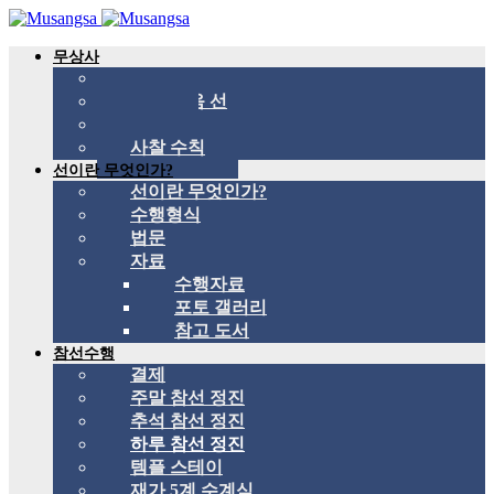
무상사
무상사 소개
국제 관음 선
스승
사찰 수칙
선이란 무엇인가?
선이란 무엇인가?
수행형식
법문
자료
수행자료
포토 갤러리
참고 도서
참선수행
결제
주말 참선 정진
추석 참선 정진
하루 참선 정진
템플 스테이
재가 5계 수계식