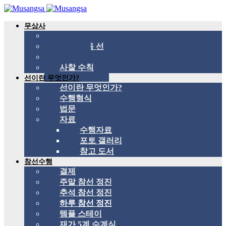
무상사
무상사 소개
국제 관음 선
스승
사찰 수칙
선이란 무엇인가?
선이란 무엇인가?
수행형식
법문
자료
수행자료
포토 갤러리
참고 도서
참선수행
결제
주말 참선 정진
추석 참선 정진
하루 참선 정진
템플 스테이
재가 5계 수계식