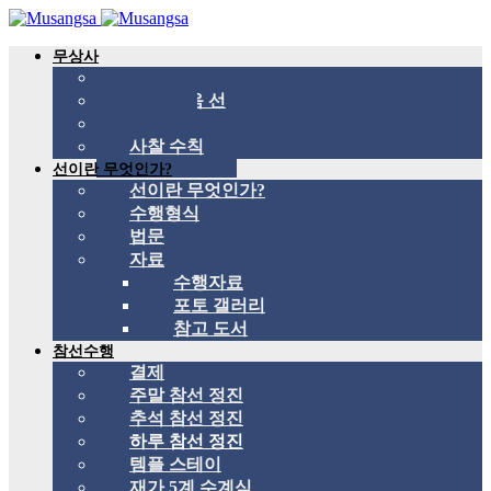
무상사
무상사 소개
국제 관음 선
스승
사찰 수칙
선이란 무엇인가?
선이란 무엇인가?
수행형식
법문
자료
수행자료
포토 갤러리
참고 도서
참선수행
결제
주말 참선 정진
추석 참선 정진
하루 참선 정진
템플 스테이
재가 5계 수계식