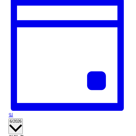
일
날
6/2026
짜
를