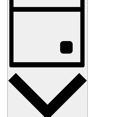
벤
및
니
트
다.
보
뷰
키
기
워
탐
드
탐
색
로
색
일
정
표
를
검
색
합
일
니
다.