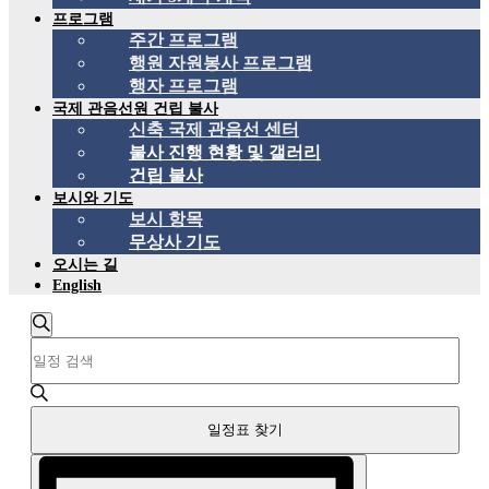
프로그램
주간 프로그램
행원 자원봉사 프로그램
행자 프로그램
국제 관음선원 건립 불사
신축 국제 관음선 센터
불사 진행 현황 및 갤러리
건립 불사
보시와 기도
보시 항목
무상사 기도
오시는 길
English
일
검
키
정
색
워
하
드
표
기
를
검
일정표 찾기
입
력
색
이
합