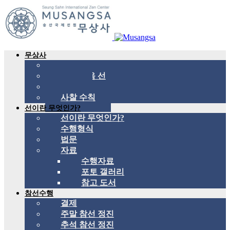
무상사
무상사 소개
국제 관음 선
스승
사찰 수칙
선이란 무엇인가?
선이란 무엇인가?
수행형식
법문
자료
수행자료
포토 갤러리
참고 도서
참선수행
결제
주말 참선 정진
추석 참선 정진