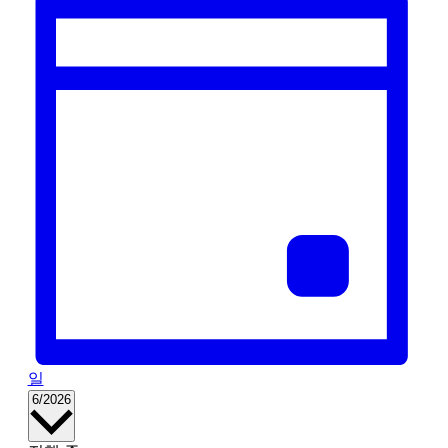
일
날
6/2026
짜
를