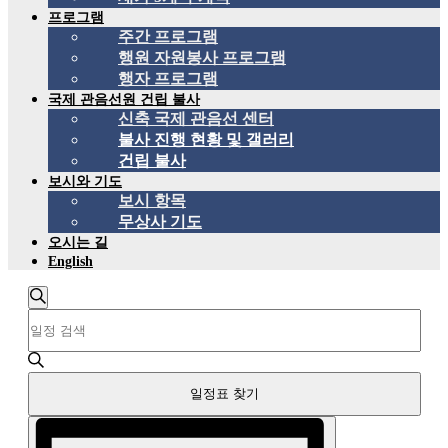
프로그램
주간 프로그램
행원 자원봉사 프로그램
행자 프로그램
국제 관음선원 건립 불사
신축 국제 관음선 센터
불사 진행 현황 및 갤러리
건립 불사
보시와 기도
보시 항목
무상사 기도
오시는 길
English
일
검
키
정
색
워
하
드
표
기
를
검
일정표 찾기
입
력
색
이
합