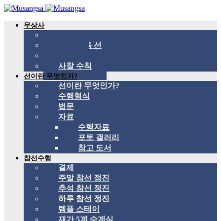
무상사
무상사 소개
국제 관음 선
스승
사찰 수칙
선이란 무엇인가?
선이란 무엇인가?
수행형식
법문
자료
수행자료
포토 갤러리
참고 도서
참선수행
결제
주말 참선 정진
추석 참선 정진
하루 참선 정진
템플 스테이
재가 5계 수계식