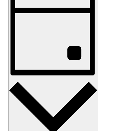
벤
및
니
트
다.
보
뷰
키
기
워
탐
드
탐
색
로
색
일
정
표
를
검
색
합
일
니
다.