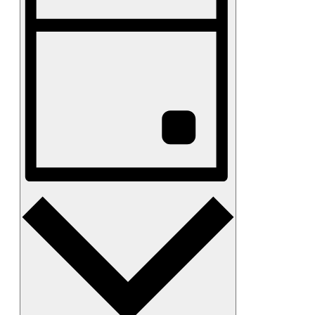
벤
및
니
트
다.
보
뷰
키
기
워
탐
드
탐
색
로
색
일
정
표
를
검
색
합
일
니
다.