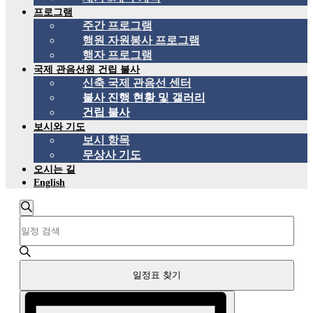
프로그램
주간 프로그램
행원 자원봉사 프로그램
행자 프로그램
국제 관음선원 건립 불사
신축 국제 관음선 센터
불사 진행 현황 및 갤러리
건립 불사
보시와 기도
보시 항목
무상사 기도
오시는 길
English
일
검
키
정
색
워
하
드
표
기
를
검
일정표 찾기
입
력
색
이
합