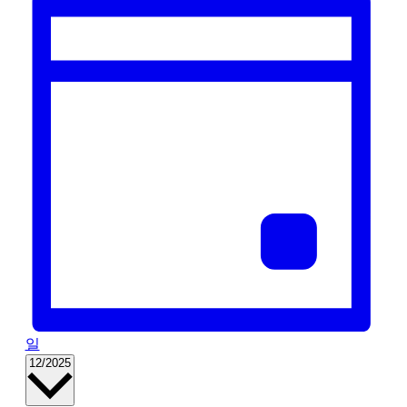
일
날
12/2025
짜
를