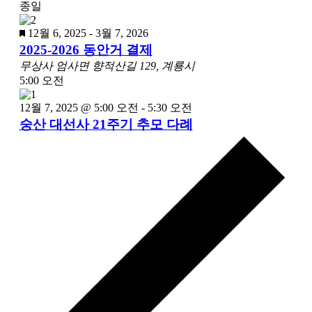
종일
선
택
추
12월 6, 2025
-
3월 7, 2026
합
천
2025-2026 동안거 결제
니
무상사
엄사면 향적산길 129, 계룡시
다.
5:00 오전
12월 7, 2025 @ 5:00 오전
-
5:30 오전
숭산 대선사 21주기 추모 다례