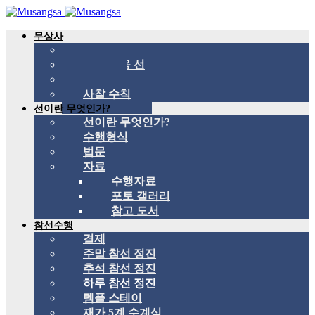
무상사
무상사 소개
국제 관음 선
스승
사찰 수칙
선이란 무엇인가?
선이란 무엇인가?
수행형식
법문
자료
수행자료
포토 갤러리
참고 도서
참선수행
결제
주말 참선 정진
추석 참선 정진
하루 참선 정진
템플 스테이
재가 5계 수계식