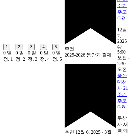
주기
추모
다례
12월
7,
2025
@
1
2
3
4
5
추천
5:00
0 일
0 일
0 일
0 일
0 일
2025-2026 동안거 결제
오전
-
정,
1
정,
2
정,
3
정,
4
정,
5
5:30
오전
숭산
대선
사 21
주기
추모
다례
무상
사 새
벽 예
추천
12월 6, 2025
-
3월