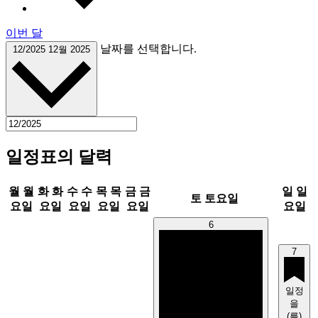
이번 달
날짜를 선택합니다.
12/2025
12월 2025
일정표의 달력
월
월
화
화
수
수
목
목
금
금
일
일
토
토요일
요일
요일
요일
요일
요일
요일
6
7
일정
을
(를)