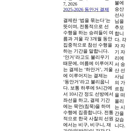
불에
7, 2026
숭산
2025-2026 동안거 결제
선사
결제란 ‘법을 묶는다’는
님을
뜻이며, 전통적으로 선
추모
수행을 하는 승려들이 여
합니
름과 겨울 각 3개월 동안
다. 각
집중적으로 참선 수행을
자 자
하는 기간을 말합니다.
기 자
‘안거’라고도 불리우기
리에
때문에, 여름에 이루어지
서 숭
는 결제는 ‘하안거’, 겨울
산 선
에 이루어지는 결제는
사님
‘동안거’라고 불리웁니
의 가
다. 보통 하루에 9시간에
르침
서 10시간 정도 선방에서
을 떠
좌선을 하고, 결제 기간
올리
에는 묵언(침묵)을 하며
는 시
수행에 집중합니다. 전통
간을
적으로 한국 사찰의 선원
갖습
에서는 비구, 비구니, 재
니다.
가인(일반인)이 각각 다