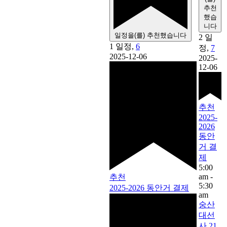
추천
했습
니다
일정을(를) 추천했습니다
2 일
1 일정,
6
정,
7
2025-12-06
2025-
12-06
추천
2025-
2026
동안
거 결
제
5:00
am
-
추천
5:30
2025-2026 동안거 결제
am
숭산
대선
사 21