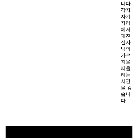
니다.
각자
자기
자리
에서
대진
선사
님의
가르
침을
떠올
리는
시간
을 갖
습니
다.