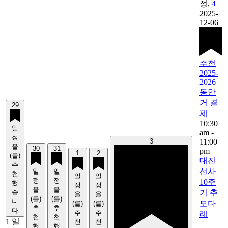
정,
4
2025-
12-06
추천
2025-
2026
동안
거 결
29
제
10:30
일
am
-
정
3
11:00
을
30
31
pm
1
2
(를)
대진
추
선사
일
일
천
일
일
정
정
10주
했
정
정
을
을
습
기 추
을
을
(를)
(를)
니
모다
(를)
(를)
추
추
다
추
추
례
천
천
1 일
천
천
했
했