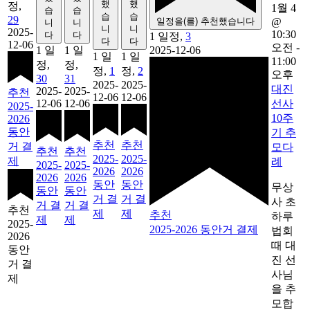
했
했
정,
1월 4
습
습
습
습
29
일정을(를) 추천했습니다
@
니
니
니
니
2025-
10:30
다
다
1 일정,
3
다
다
12-06
오전
-
1 일
1 일
2025-12-06
1 일
1 일
11:00
정,
정,
정,
1
정,
2
오후
30
31
2025-
2025-
대진
2025-
2025-
추천
12-06
12-06
12-06
12-06
선사
2025-
10주
2026
동안
기 추
추천
추천
거 결
모다
추천
추천
2025-
2025-
제
례
2025-
2025-
2026
2026
2026
2026
동안
동안
무상
동안
동안
거 결
거 결
사 초
거 결
거 결
추천
제
제
추천
하루
제
제
2025-
2025-2026 동안거 결제
법회
2026
때 대
동안
진 선
거 결
사님
제
을 추
모합