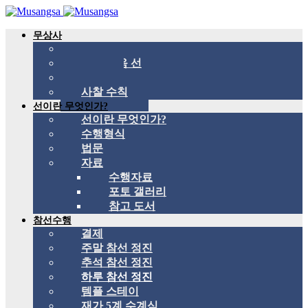
무상사
무상사 소개
국제 관음 선
스승
사찰 수칙
선이란 무엇인가?
선이란 무엇인가?
수행형식
법문
자료
수행자료
포토 갤러리
참고 도서
참선수행
결제
주말 참선 정진
추석 참선 정진
하루 참선 정진
템플 스테이
재가 5계 수계식