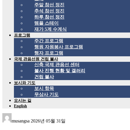
주말 참선 정진
추석 참선 정진
하루 참선 정진
템플 스테이
재가 5계 수계식
프로그램
주간 프로그램
행원 자원봉사 프로그램
행자 프로그램
국제 관음선원 건립 불사
신축 국제 관음선 센터
불사 진행 현황 및 갤러리
건립 불사
보시와 기도
보시 항목
무상사 기도
오시는 길
English
musangsa
2026년 05월 31일