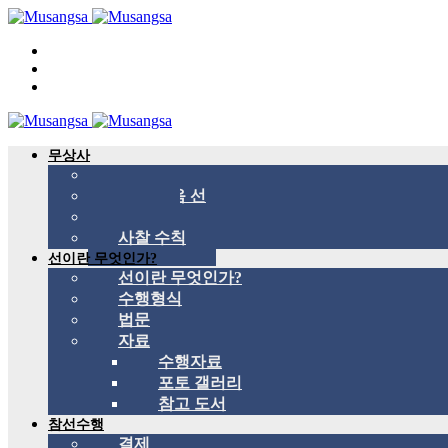
무상사
무상사 소개
국제 관음 선
스승
사찰 수칙
선이란 무엇인가?
선이란 무엇인가?
수행형식
법문
자료
수행자료
포토 갤러리
참고 도서
참선수행
결제