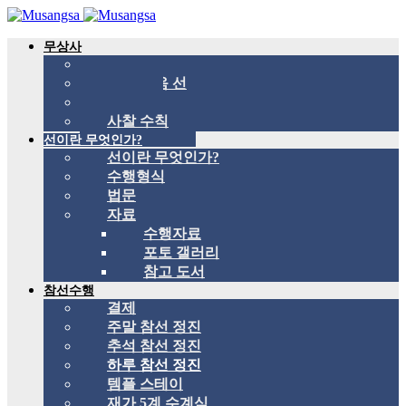
무상사
무상사 소개
국제 관음 선
스승
사찰 수칙
선이란 무엇인가?
선이란 무엇인가?
수행형식
법문
자료
수행자료
포토 갤러리
참고 도서
참선수행
결제
주말 참선 정진
추석 참선 정진
하루 참선 정진
템플 스테이
재가 5계 수계식