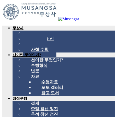
무상사
무상사 소개
국제 관음 선
스승
사찰 수칙
선이란 무엇인가?
선이란 무엇인가?
수행형식
법문
자료
수행자료
포토 갤러리
참고 도서
참선수행
결제
주말 참선 정진
추석 참선 정진