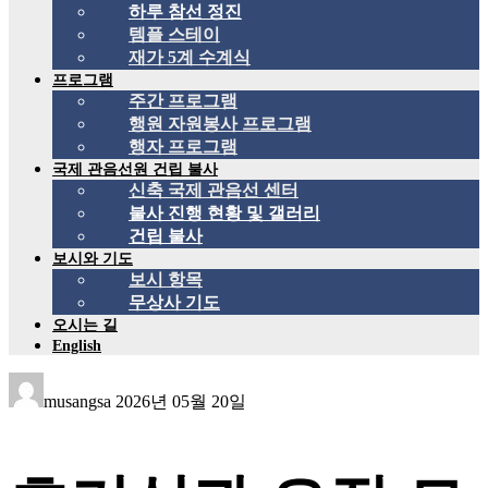
하루 참선 정진
템플 스테이
재가 5계 수계식
프로그램
주간 프로그램
행원 자원봉사 프로그램
행자 프로그램
국제 관음선원 건립 불사
신축 국제 관음선 센터
불사 진행 현황 및 갤러리
건립 불사
보시와 기도
보시 항목
무상사 기도
오시는 길
English
musangsa
2026년 05월 20일