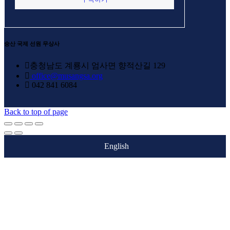
This
field
should
숭산 국제 선원 무상사
be
left
충청남도 계룡시 엄사면 향적산길 129
blank
office@musangsa.org
042 841 6084
Back to top of page
English